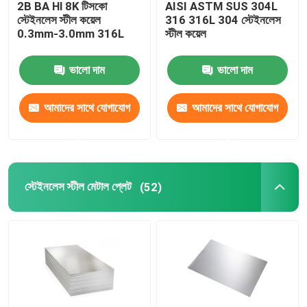
2B BA Hl 8K টিসকো
AISI ASTM SUS 304L
স্টেইনলেস স্টীল কয়েল
316 316L 304 স্টেইনলেস
কার্বন ইস্পাত পাইপ
0.3mm-3.0mm 316L
স্টীল কয়েল
ভালো দাম
ভালো দাম
কার্বন ইস্পাত রড
আমাদের সাথে যোগাযোগ
আমাদের সাথে যোগাযোগ
গ্যালভানাইজড স্টিল প্লেট
করুন
করুন
গ্যালভানাইজড স্টিলের তার
স্টেইনলেস স্টীল মেটাল প্লেট
(52)
প্রিপেইন্ট করা গ্যালভানাইজড স্টিলের কয়েল
এইচ বিম চ্যানেল
ইস্পাত তারের রড