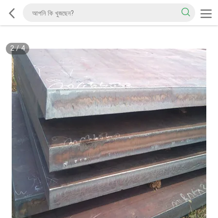
2
/
4