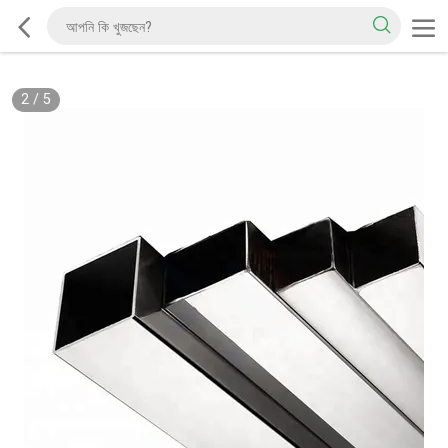
2
/
5