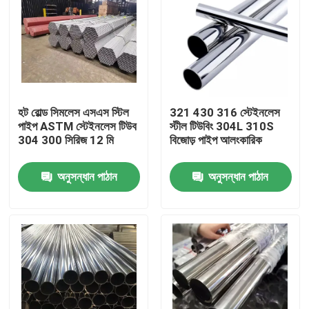
হট রোল্ড সিমলেস এসএস স্টিল
321 430 316 স্টেইনলেস
পাইপ ASTM স্টেইনলেস টিউব
স্টীল টিউবিং 304L 310S
304 300 সিরিজ 12 মি
বিজোড় পাইপ আলংকারিক
অনুসন্ধান পাঠান
অনুসন্ধান পাঠান
বাড়ি
পণ্য
আমাদের সম্পর্কে