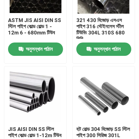
কারখানা ভ্রমণ
ASTM JIS AISI DIN SS
321 430 বিজোড় এসএস
স্টিল পাইপ কোল্ড রোল্ড 1 -
পাইপ 316 স্টেইনলেস স্টীল
12m 6 - 680mm টিউব
টিউবিং 304L 310S 680
মান নিয়ন্ত্রণ
মিমি
অনুসন্ধান পাঠান
অনুসন্ধান পাঠান
যোগাযোগ করুন
উদ্ধৃতির জন্য আবেদন
টিসকো স্টেইনলেস স্টিল কয়েল
স্টেইনলেস স্টীল মেটাল প্লেট
JIS AISI DIN SS স্টিল
হট রোল্ড 304 বিজোড় SS স্টিল
পাইপ কোল্ড রোল্ড 1-12m টিউব
পাইপ 300 সিরিজ 301L
কার্বন ইস্পাত প্লেট শীট