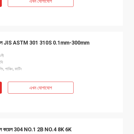
এখন যোগাযোগ
ীল কয়েল JIS ASTM 301 310S 0.1mm-300mm
ডলী
াদি
, পাঞ্চিং, কাটিং
এখন যোগাযোগ
স স্টীল কয়েল 304 NO.1 2B NO.4 8K 6K