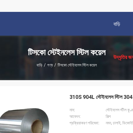
বাড়ি
描
述
টিসকো স্টেইনলেস স্টিল কয়েল
উদ্ধৃতির জ
বাড়ি
/
পণ্য
/
টিসকো স্টেইনলেস স্টিল কয়েল
310S 904L স্টেইনলেস স্টিল 30
নাম:
স্টেইনলেস স্টীল কুণ্
আবেদন:
শিল্প
প্রক্রিয়াকরণ পরিষেবা:
নমন, ঢালাই, ডিকোইলিং