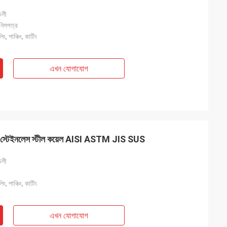
ডলী
িনিসপত্র
, পাঞ্চিং, কাটিং
এখন যোগাযোগ
টেইনলেস স্টীল কয়েল AISI ASTM JIS SUS
ডলী
, পাঞ্চিং, কাটিং
এখন যোগাযোগ