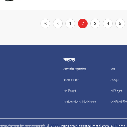
1
2
3
4
5
সম্বন্ধে
কোম্পানির প্রোফাইল
খবর
কারখানা ভ্রমণ
ক্ষেত্রে
মান নিয়ন্ত্রণ
সাইট ম্যাপ
আমাদের সাথে যোগাযোগ করুন
গোপনীয়তা নীতি
ণ টিসকো স্টেইনলেস স্টিল কয়েল সরবরাহকারী. © 2022 - 2023 stainlesssteel-metal.com. All Right