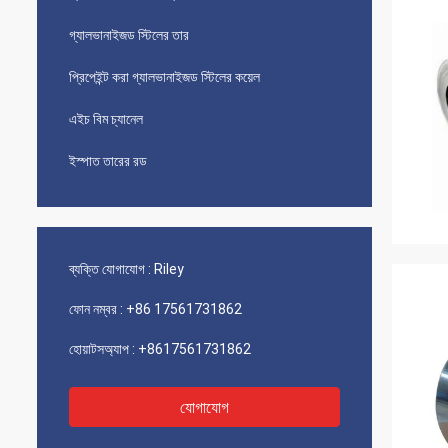
গ্যালভানাইজড স্টিলের তার
প্রিপেইন্ট করা গ্যালভানাইজড স্টিলের কয়েল
এইচ বিম চ্যানেল
ইস্পাত তারের রড
ব্যক্তি যোগাযোগ :
Riley
ফোন নম্বর :
+86 17561731862
হোয়াটসঅ্যাপ :
+8617561731862
যোগাযোগ