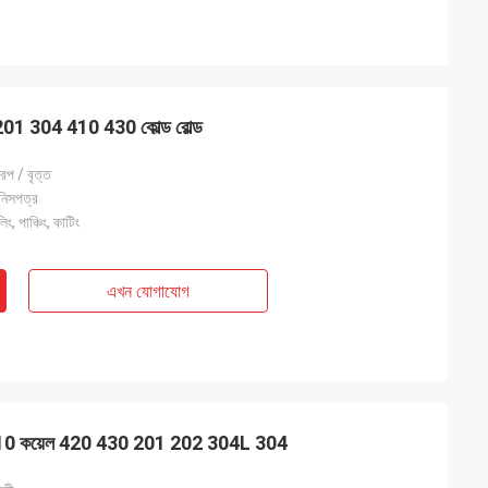
ল 201 304 410 430 কোল্ড রোল্ড
রিপ / বৃত্ত
িনিসপত্র
, পাঞ্চিং, কাটিং
এখন যোগাযোগ
 410 কয়েল 420 430 201 202 304L 304