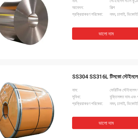
নাম:
স্টেইনলেস স্টীল কুণ্
আবেদন:
শিল্প
প্রক্রিয়াকরণ পরিষেবা:
নমন, ঢালাই, ডিকোইলিং
ভালো দাম
SS304 SS316L টিসকো স্টেইন
নাম:
ফেরিটিক স্টেইনলেস স
সুবিধা:
যুক্তিসঙ্গত দাম এবং 
প্রক্রিয়াকরণ পরিষেবা:
নমন, ঢালাই, ডিকোইলিং
ভালো দাম