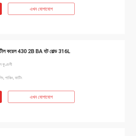
এখন যোগাযোগ
স স্টীল কয়েল 430 2B BA হট রোল্ড 316L
ল কুণ্ডলী
, পাঞ্চিং, কাটিং
এখন যোগাযোগ