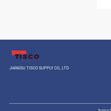
JIANGSU TISCO SUPPLY CO., LTD
চীন ভাল গু