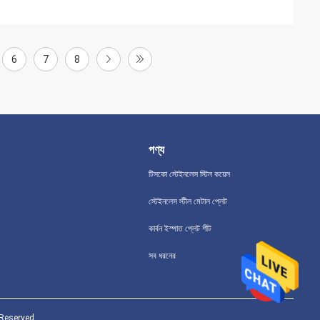
6
7
8
পণ্য
টিসকো স্টেইনলেস স্টিল কয়েল
স্টেইনলেস স্টীল মেটাল প্লেট
কার্বন ইস্পাত প্লেট শীট
সব ধরনের
s Reserved.