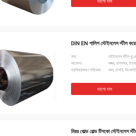
ভালো দাম
DIN EN পালিশ স্টেইনলেস স্ট
নাম:
স্টেইনলেস স্টীল কুণ্
আবেদন:
সজ্জা, রান্নাঘর, ইত্য
প্রক্রিয়াকরণ পরিষেবা:
নমন, ঢালাই, ডিকোইলিং
ভালো দাম
মিরর কোল্ড রোল্ড টিসকো স্টেইনলে