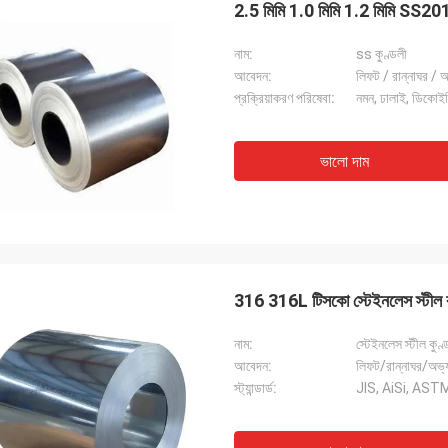
2.5 মিমি 1.0 মিমি 1.2 মিমি SS201 
নাম:
ss কুণ্ডলী
আবেদন:
লিফট / রান্নাঘর / অভ
প্রক্রিয়াকরণ পরিষেবা:
নমন, ঢালাই, ডিকোইলিং
ভালো দাম
316 316L টিসকো স্টেইনলেস স্টীল 
নাম:
স্টেইনলেস স্টীল কুণ্
আবেদন:
লিফট/রান্নাঘর/অভ্যন
স্ট্যান্ডার্ড:
JIS, AiSi, ASTM