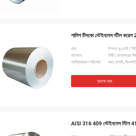
পালিশ টিসকো স্টেইনলেস স্টীল কয়ে
নাম:
ইস্পাত কুণ্ডলী / স্ট্
আবেদন:
নির্মাণ, রান্নাঘরের জ
প্রক্রিয়াকরণ পরিষেবা:
নমন, ঢালাই, ডিকোইলিং
ভালো দাম
AISI 316 409 স্টেইনলেস স্টিল