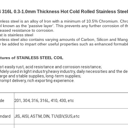
 316L 0.3-1.0mm Thickness Hot Cold Rolled Stainless Steel
inless steel is an alloy of Iron with a minimum of 10.5% Chromium. Chr
el known as the 'passive layer'. This prevents any further corrosion of
reased resistance to corrosion.
t is stainless steel
inless steel also contains varying amounts of Carbon, Silicon and M
 be added to impart other useful properties such as enhanced formabili
tures of STAINLESS STEEL COIL
Not easily rust, acid resistance and corrosion resistance;
Widely used in light industry,heavy industry, daily necessities and the d
Large and stable supplies, long-term supplies;
Prompt delivery, rich exporting experience.
de
201, 304, 316, 316L, 410, 430, etc
ndard
JIS, AISI, ASTM, DIN, TUV,BV,SUS,etc