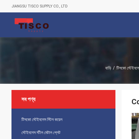
JIANGSU TISCO SUPPLY CO., LTD
বাড়ি
/
টিসকো স্টেইনলে
সব পণ্য
Co
টিসকো স্টেইনলেস স্টিল কয়েল
স্টেইনলেস স্টীল মেটাল প্লেট