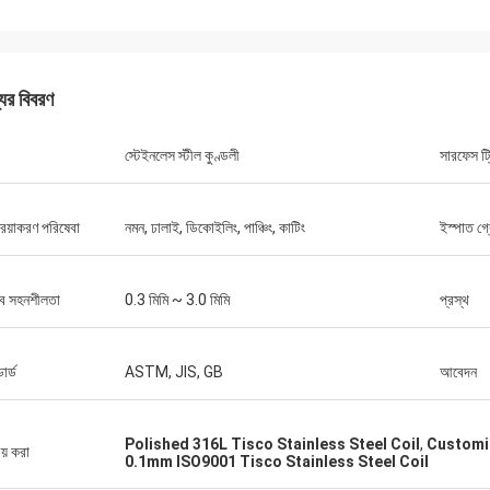
যের বিবরণ
স্টেইনলেস স্টীল কুণ্ডলী
সারফেস ট্র
রিয়াকরণ পরিষেবা
নমন, ঢালাই, ডিকোইলিং, পাঞ্চিং, কাটিং
ইস্পাত গ্
ত্ব সহনশীলতা
0.3 মিমি ~ 3.0 মিমি
প্রস্থ
ডার্ড
ASTM, JIS, GB
আবেদন
Polished 316L Tisco Stainless Steel Coil
,
Customiz
ীয় করা
0.1mm ISO9001 Tisco Stainless Steel Coil