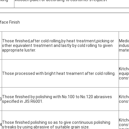
face Finish
Those finished,after cold rolling,by heat treatment,picking or
Medi
other equivalent treatment and lastly by cold rolling to given
indus
appropriate luster.
mater
Kitch
Those processed with bright heat treament after cold rolling.
equip
const
Those finished by polishing with No.100 to No.120 abrasives
Kitch
3
specified in JIS R6001.
const
Kitch
Those finished polishing so as to give continuous polishing
4
const
streaks by using abrasive of suitable grain size.