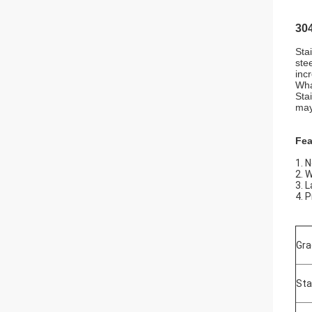
304
Sta
ste
inc
Wha
Sta
may
Fea
1. 
2. 
3. 
4. 
Gra
Sta