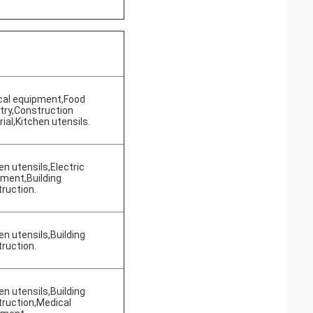
cal equipment,Food
try,Construction
ial,Kitchen utensils.
en utensils,Electric
ment,Building
ruction.
en utensils,Building
ruction.
en utensils,Building
ruction,Medical