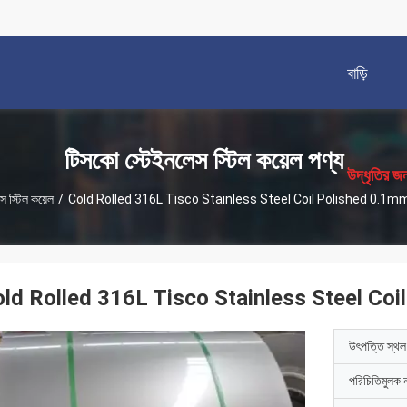
বাড়ি
描
述
টিসকো স্টেইনলেস স্টিল কয়েল পণ্য
উদ্ধৃতির জ
স স্টিল কয়েল
/
ld Rolled 316L Tisco Stainless Steel Co
উৎপত্তি স্থল
পরিচিতিমুলক 