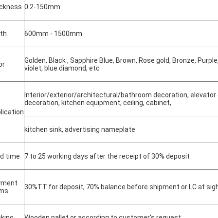
ckness
0.2-150mm
th
600mm - 1500mm
Golden, Black , Sapphire Blue, Brown, Rose gold, Bronze, Purple
or
violet, blue diamond, etc
Interior/exterior/architectural/bathroom decoration, elevator 
decoration, kitchen equipment, ceiling, cabinet,
lication
kitchen sink, advertising nameplate
d time
7 to 25 working days after the receipt of 30% deposit
yment
30%TT for deposit, 70% balance before shipment or LC at sig
rms
king
Wooden pallet or according to customer's request