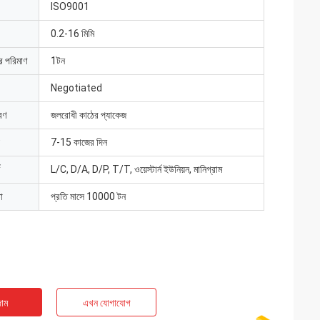
ISO9001
0.2-16 মিমি
ার পরিমাণ
1টন
Negotiated
রণ
জলরোধী কাঠের প্যাকেজ
7-15 কাজের দিন
L/C, D/A, D/P, T/T, ওয়েস্টার্ন ইউনিয়ন, মানিগ্রাম
া
প্রতি মাসে 10000 টন
াম
এখন যোগাযোগ