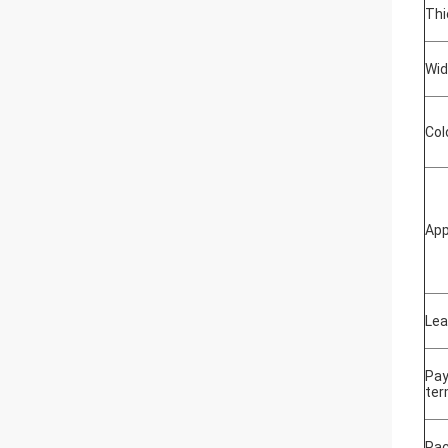
Thi
Wid
Col
App
Lea
Pa
te
Pac