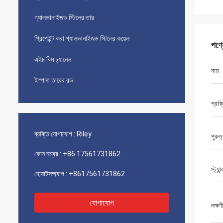
গ্যালভানাইজড স্টিলের তার
প্রিপেইন্ট করা গ্যালভানাইজড স্টিলের কয়েল
পণ্
এইচ বিম চ্যানেল
নাম
ইস্পাত তারের রড
প্রক্
ব্যক্তি যোগাযোগ :
Riley
পুরু
ফোন নম্বর :
+86 17561731862
স্ট্যান্
হোয়াটসঅ্যাপ :
+8617561731862
যোগাযোগ
লক্ষণ