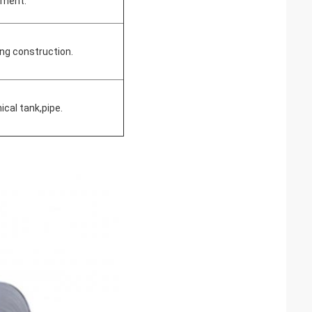
pment.
ing construction.
cal tank,pipe.